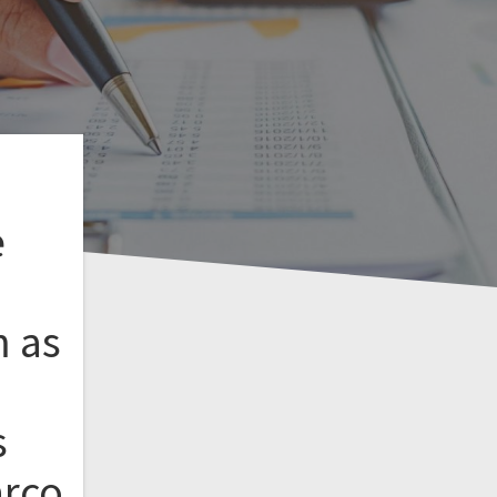
e
 as
s
arço